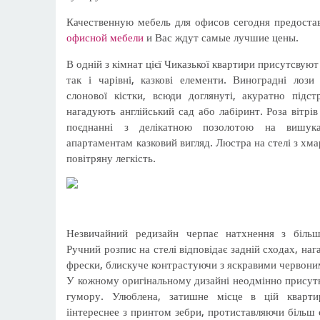
Качественную мебель для офисов сегодня предоста
офисной мебели
и Вас ждут самые лучшие цены.
В одній з кімнат цієї Чиказької квартири присутсвуют
так і чарівні, казкові елементи. Виноградні лози
слонової кістки, всюди доглянуті, акуратно підс
нагадують англійський сад або лабіринт. Роза вітрів 
поєднанні з делікатною позолотою на вишук
апартаментам казковий вигляд. Люстра на стелі з хм
повітряну легкість.
Незвичайний редизайн черпає натхнення з більш
Ручний розпис на стелі відповідає задній сходах, наг
фрески, блискуче контрастуючи з яскравими червони
У кожному оригінальному дизайні неодмінно присутн
гумору. Улюблена, затишне місце в цій квартир
іінтереснее з принтом зебри, протиставляючи більш