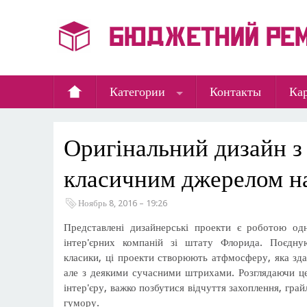
Категории
Контакты
Кар
Оригінальний дизайн з
класичним джерелом н
Ноябрь 8, 2016 – 19:26
Представлені дизайнерські проекти є роботою одн
інтер'єрних компаній зі штату Флорида. Поєдну
класики, ці проекти створюють атфмосферу, яка зд
але з деякими сучасними штрихами. Розглядаючи це
інтер'єру, важко позбутися відчуття захоплення, грай
гумору.