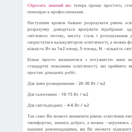
Сбросить лишний вес
теперь проще простого, сто
помощью к профессионалам.
Наступним кроком бажано розрахувати рівень осві
розрахунку доведеться врахувати відображає зда
світлового потоку, висоту стель і розташування 
скористатися калькулятором освітленості, а можна ф
кількість Вт на 1м2 площі, S-площа, N - кількість світ
Більш просто визначитися з потужністю ламп м
стандартні показники освітленості, які прийнято 
простих домашніх робіт.
Для ламп розжарювання - 20-30 Вт / м2
Для галогенних - 10-15 Вт / м2
Для світлодіодних - 4-6 Вт / м2
Так само Ви можете визначити рівень освітлення ем
«комфортно, значить добре», а можна - керуючись 
нашими рекомендаціями, які Ви зможете підкоригув