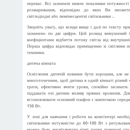
переваг. Всі зазначені нижче показники потужності
розжарювання, відповідно до яких Ви зможете 
світлодіодні або люмінесцентні світильники ..
Зверніть увагу, що всюди вище і далі по тексту при
зазначено по дві цифри. Цей розкид вимушений і
коефіцієнтами відбиття потоку світла від внутрішні
Перша цифра відповідає приміщенню зі світлими по
темними.
дитяча кімната
Освітлення дитячій повинне бути хорошим, але не
многоточечним, щоб дитина в одній кімнаті різний ч
грати, ефективно вчити уроки, спокійно засинати.
піддавати очі дитини впливу прямих променів. Для
встановлювати основний плафон з лампочкою середн
150 Вт.
У зоні для навчання і роботи на комп'ютері необхід
світильники потужністю до 60-100 Вт з регульов
можна було висвітлювати різні точки поверхні сто