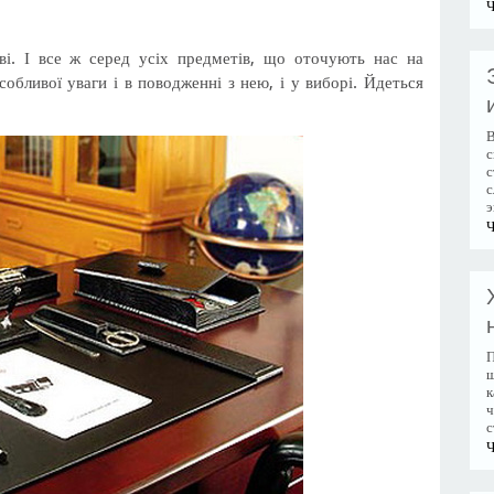
Ч
і. І все ж серед усіх предметів, що оточують нас на
собливої уваги і в поводженні з нею, і у виборі. Йдеться
В
с
с
с
э
Ч
П
ш
к
ч
с
Ч