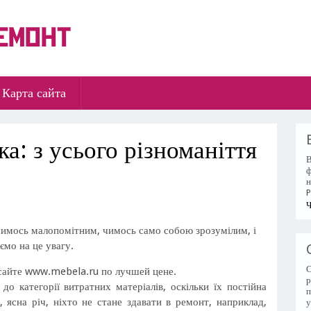
Карта сайта
ка: з усього різноманіття
В
ф
н
P
Ч
 чимось малопомітним, чимось само собою зрозумілим, і
ємо на це увагу.
С
сайте www.mebela.ru по лучшей цене.
р
до категорії витратних матеріалів, оскільки їх постійна
п
, ясна річ, ніхто не стане здавати в ремонт, наприклад,
у