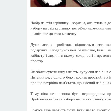
Набір на стіл керівнику - корисна, але стильна де
набору на стіл керівнику потрібно належним чином
і навіть ще до того моменту.
Дуже часто співробітники підносять в честь яког
подарунка. І подарунок цей, безумовно, більш ні
кабінету і людині в ньому солідності і презент
простір.
Як збалансувати ціну і якість, купуючи набір на с
Питання це, з одного боку, досить простий, а з 
про що потрібно пам'ятати, що якісний набір на 
Тому ціна не повинна бути першорядним орі
Приблизна вартість набору на стіл керівнику кла
Комусь така вартість може бути надто високою,