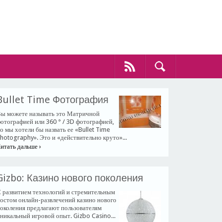
​Bullet Time Фотография
ы можете называть это Матричной
отографией или 360 ° / 3D фотографией,
о мы хотели бы назвать ее «Bullet Time
hotography». Это и «действительно круто»...
итать дальше ›
​Gizbo: Казино нового поколения
 развитием технологий и стремительным
остом онлайн-развлечений казино нового
околения предлагают пользователям
никальный игровой опыт. Gizbo Casino...