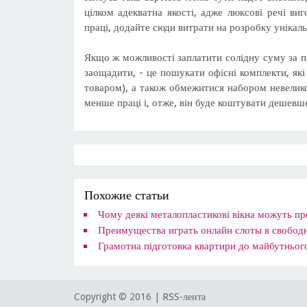
цілком адекватна якості, адже люксові речі ви
праці, додайте сюди витрати на розробку унікаль
Якщо ж можливості заплатити солідну суму за п
заощадити, - це пошукати офісні комплекти, які
товаром), а також обмежитися набором невелик
менше праці і, отже, він буде коштувати дешевш
Похожие статьи
Чому деякі металопластикові вікна можуть п
Преимущества играть онлайн слоты в свобод
Грамотна підготовка квартири до майбутньог
Copyright © 2016 |
RSS-лента