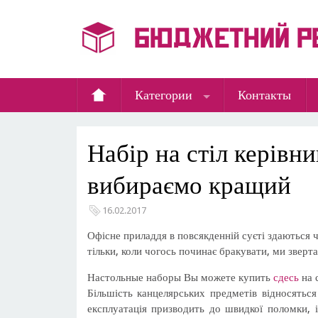
Категории
Контакты
Набір на стіл керівни
вибираємо кращий
16.02.2017
Офісне приладдя в повсякденній суєті здаються
тільки, коли чогось починає бракувати, ми зверта
Настольные наборы Вы можете купить
сдесь
на 
Більшість канцелярських предметів відносяться 
експлуатація призводить до швидкої поломки, і