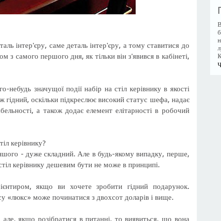
В
б
н
таль інтер'єру, саме деталь інтер'єру, а тому ставитися до
л
 з самого першого дня, як тільки він з'явився в кабінеті,
К
Ч
о-небудь значущої події набір на стіл керівнику в якості
ж гідний, оскільки підкреслює високий статус шефа, надає
абельності, а також додає елемент елітарності в робочий
тіл керівнику?
іншого - дуже складний. Але в будь-якому випадку, перше,
стіл керівнику дешевим бути не може в принципі.
єнтиром, якщо ви хочете зробити гідний подарунок.
су «люкс» може починатися з двохсот доларів і вище.
 але, якщо розібратися в питанні, то виявиться, що вона