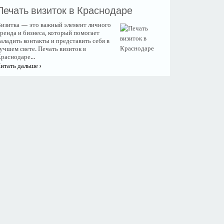
​Печать визиток в Краснодаре
изитка — это важный элемент личного
ренда и бизнеса, который помогает
аладить контакты и представить себя в
учшем свете. Печать визиток в
раснодаре...
итать дальше ›