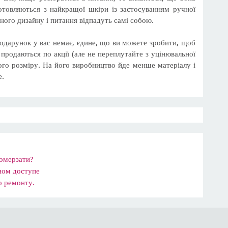
готовляються з найкращої шкіри із застосуванням ручної
ного дизайну і питання відпадуть самі собою.
одарунок у вас немає, єдине, що ви можете зробити, щоб
 продаються по акції (але не переплутайте з уцінювальної
ого розміру. На його виробництво йде менше матеріалу і
е.
ромерзати?
ном доступе
о ремонту.