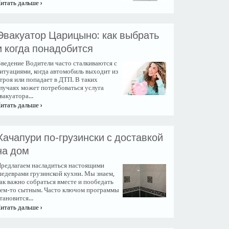
итать дальше ›
​Эвакуатор Царицыно: как выбрать
и когда понадобится
ведение Водители часто сталкиваются с
итуациями, когда автомобиль выходит из
троя или попадает в ДТП. В таких
лучаях может потребоваться услуга
вакуатора...
итать дальше ›
Хачапури по-грузински с доставкой
на дом
редлагаем насладиться настоящими
едеврами грузинской кухни. Мы знаем,
ак важно собраться вместе и пообедать
ем-то сытным. Часто ключом программы
тановится...
итать дальше ›