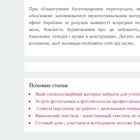
При облаштуванні багатошарових перегородок, в
обов'язково заповнюватися звукопоглинальним мате
ефект барабана за рахунок наявності всередині пе
жаль, більшість будівельників про це забувають
банальних отворів і щілин в конструкціях. Досить з
розчином, щоб назавжди позбавити себе від шуму.
Похожие статьи
Який теплоізоляційний матеріал вибрати для утеп
​Услуги фотосъемки и фотопечати на профессион
​ Советы персоналу по работе с дизельными гене
​Ивановский текстиль - качественный текстиль по
​Готовый дом с участком в коттеджном поселке Бе