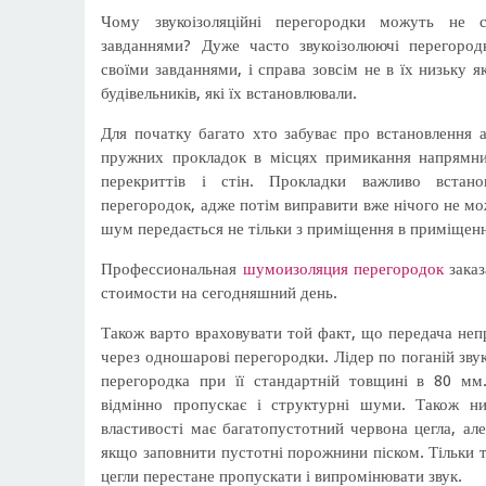
Чому звукоізоляційні перегородки можуть не с
завданнями? Дуже часто звукоізолюючі перегород
своїми завданнями, і справа зовсім не в їх низьку я
будівельників, які їх встановлювали.
Для початку багато хто забуває про встановлення 
пружних прокладок в місцях примикання напрямни
перекриттів і стін. Прокладки важливо встан
перегородок, адже потім виправити вже нічого не мо
шум передається не тільки з приміщення в приміщенн
Профессиональная
шумоизоляция перегородок
заказ
стоимости на сегодняшний день.
Також варто враховувати той факт, що передача не
через одношарові перегородки. Лідер по поганій звуко
перегородка при її стандартній товщині в 80 мм
відмінно пропускає і структурні шуми. Також низ
властивості має багатопустотний червона цегла, ал
якщо заповнити пустотні порожнини піском. Тільки т
цегли перестане пропускати і випромінювати звук.