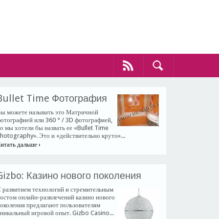
​Bullet Time Фотография
ы можете называть это Матричной
отографией или 360 ° / 3D фотографией,
о мы хотели бы назвать ее «Bullet Time
hotography». Это и «действительно круто»...
итать дальше ›
​Gizbo: Казино нового поколения
 развитием технологий и стремительным
остом онлайн-развлечений казино нового
околения предлагают пользователям
никальный игровой опыт. Gizbo Casino...