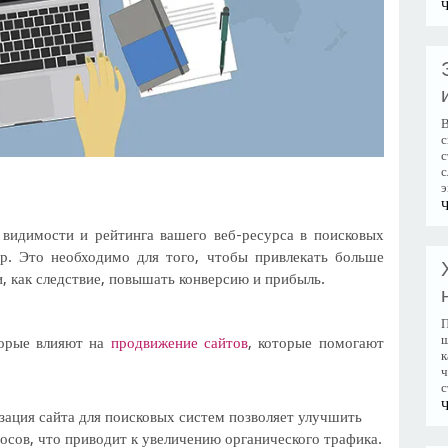
Ч
В
с
с
с
э
Ч
видимости и рейтинга вашего веб-ресурса в поисковых
др. Это необходимо для того, чтобы привлекать больше
и, как следствие, повышать конверсию и прибыль.
П
ш
торые влияют на
продвижение сайтов
, которые помогают
к
ч
с
Ч
ация сайта для поисковых систем позволяет улучшить
росов, что приводит к увеличению органического трафика.