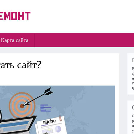
Карта сайта
ать сайт?
В
ф
н
P
Ч
С
р
п
у