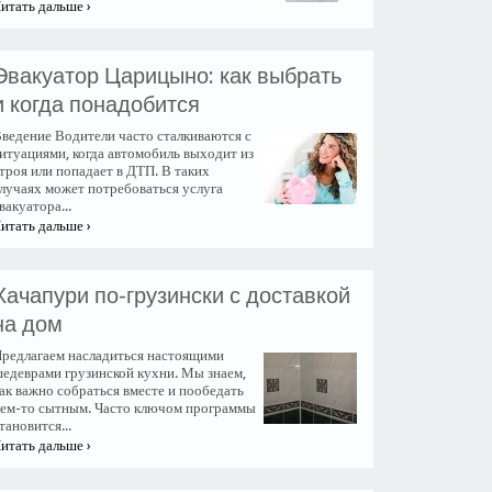
итать дальше ›
​Эвакуатор Царицыно: как выбрать
и когда понадобится
ведение Водители часто сталкиваются с
итуациями, когда автомобиль выходит из
троя или попадает в ДТП. В таких
лучаях может потребоваться услуга
вакуатора...
итать дальше ›
Хачапури по-грузински с доставкой
на дом
редлагаем насладиться настоящими
едеврами грузинской кухни. Мы знаем,
ак важно собраться вместе и пообедать
ем-то сытным. Часто ключом программы
тановится...
итать дальше ›