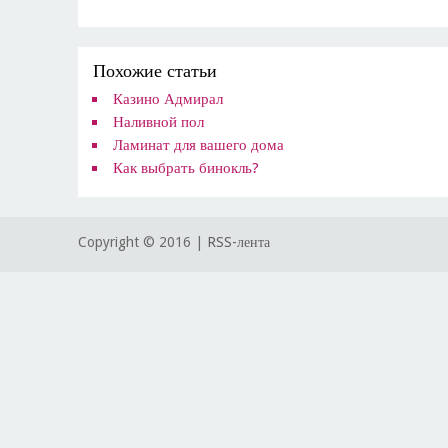
Похожие статьи
Казино Адмирал
Наливной пол
Ламинат для вашего дома
Как выбрать бинокль?
Copyright © 2016 |
RSS-лента