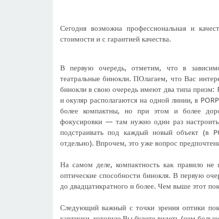
Сегодня возможна профессиональная и качес
стоимости и с гарантией качества.
В первую очередь, отметим, что в зависи
театральные бинокли. ПОлагаем, что Вас интер
бинокли в свою очередь имеют два типа призм:
и окуляр располагаются на одной линии, в POR
более компактны, но при этом и более дор
фокусировки — там нужно один раз настроить 
подстраивать под каждый новый объект (в P
отдельно). Впрочем, это уже вопрос предпочтен
На самом деле, компактность как правило не
оптические способности бинокля. В первую оче
до двадцатикратного и более. Чем выше этот по
Следующий важный с точки зрения оптики пока
картинки, которую Вы будете видеть (чем больш