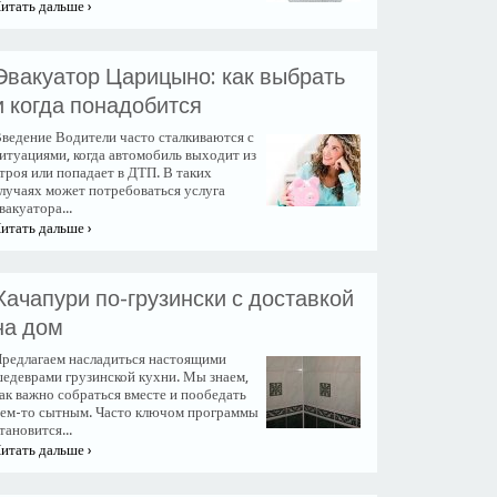
итать дальше ›
​Эвакуатор Царицыно: как выбрать
и когда понадобится
ведение Водители часто сталкиваются с
итуациями, когда автомобиль выходит из
троя или попадает в ДТП. В таких
лучаях может потребоваться услуга
вакуатора...
итать дальше ›
Хачапури по-грузински с доставкой
на дом
редлагаем насладиться настоящими
едеврами грузинской кухни. Мы знаем,
ак важно собраться вместе и пообедать
ем-то сытным. Часто ключом программы
тановится...
итать дальше ›