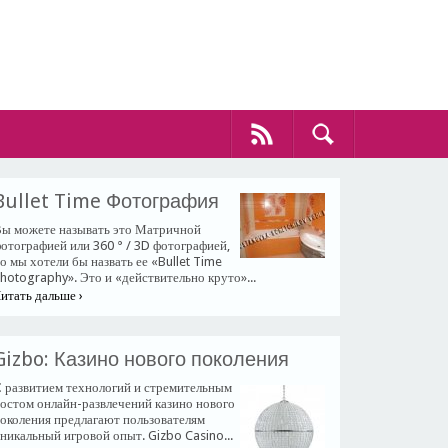
​Bullet Time Фотография
ы можете называть это Матричной
отографией или 360 ° / 3D фотографией,
о мы хотели бы назвать ее «Bullet Time
hotography». Это и «действительно круто»...
итать дальше ›
​Gizbo: Казино нового поколения
 развитием технологий и стремительным
остом онлайн-развлечений казино нового
околения предлагают пользователям
никальный игровой опыт. Gizbo Casino...