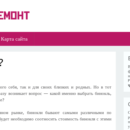
Карта сайта
?
В
ф
н
P
Ч
го себя, так и для своих близких и родных. Но в тот
разу возникает вопрос — какой именно выбрать бинокль,
ке?
енном рынке, бинокли бывают самыми различными по
С
р
будет необходимо соотносить стоимость бинокля с этими
п
у