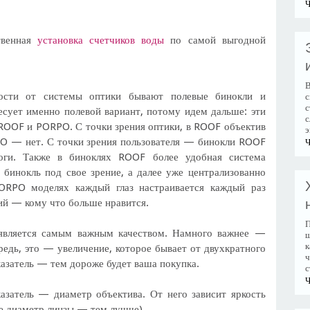
Ч
твенная
установка счетчиков воды
по самой выгодной
В
мости от системы оптики бывают полевые бинокли и
с
с
есует именно полевой вариант, потому идем дальше: эти
с
 ROOF и PORPO. С точки зрения оптики, в ROOF объектив
э
PO — нет. С точки зрения пользователя — бинокли ROOF
Ч
оги. Также в биноклях ROOF более удобная система
бинокль под свое зрение, а далее уже централизованно
ORPO моделях каждый глаз настраивается каждый раз
ий — кому что больше нравится.
П
 является самым важным качеством. Намного важнее —
ш
к
редь, это — увеличение, которое бывает от двухкратного
ч
казатель — тем дороже будет ваша покупка.
с
Ч
затель — диаметр объектива. От него зависит яркость
е диаметр линзы — тем лучше).