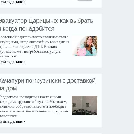
итать дальше ›
​Эвакуатор Царицыно: как выбрать
и когда понадобится
ведение Водители часто сталкиваются с
итуациями, когда автомобиль выходит из
троя или попадает в ДТП. В таких
лучаях может потребоваться услуга
вакуатора...
итать дальше ›
Хачапури по-грузински с доставкой
на дом
редлагаем насладиться настоящими
едеврами грузинской кухни. Мы знаем,
ак важно собраться вместе и пообедать
ем-то сытным. Часто ключом программы
тановится...
итать дальше ›