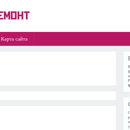
Карта сайта
В
ф
н
P
Ч
С
р
п
у