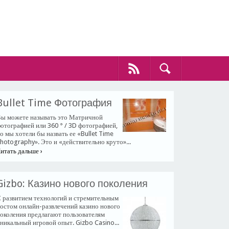
​Bullet Time Фотография
ы можете называть это Матричной
отографией или 360 ° / 3D фотографией,
о мы хотели бы назвать ее «Bullet Time
hotography». Это и «действительно круто»...
итать дальше ›
​Gizbo: Казино нового поколения
 развитием технологий и стремительным
остом онлайн-развлечений казино нового
околения предлагают пользователям
никальный игровой опыт. Gizbo Casino...