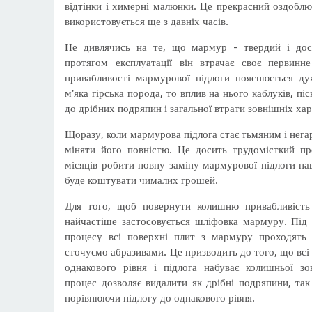
відтінки і химерні малюнки. Це прекрасний оздоблю
використовується ще з давніх часів.
Не дивлячись на те, що мармур - твердий і дос
протягом експлуатації він втрачає своє первинне
привабливості мармурової підлоги пояснюється ду
м'яка гірська порода, то вплив на нього каблуків, пі
до дрібних подряпин і загальної втрати зовнішніх ха
Щоразу, коли мармурова підлога стає тьмяним і нега
міняти його повністю. Це досить трудомісткий пр
місяців робити повну заміну мармурової підлоги нав
буде коштувати чималих грошей.
Для того, щоб повернути колишню привабливість 
найчастіше застосовується шліфовка мармуру. Під 
процесу всі поверхні плит з мармуру проходять
сточуємо абразивами. Це призводить до того, що всі
однакового рівня і підлога набуває колишньої зо
процес дозволяє видалити як дрібні подряпини, так
порівнюючи підлогу до однакового рівня.