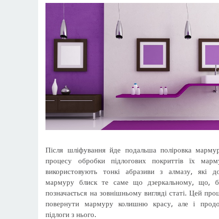
Після шліфування йде подальша поліровка марму
процесу обробки підлогових покриттів їх мар
використовують тонкі абразиви з алмазу, які д
мармуру блиск те саме що дзеркальному, що, бе
позначається на зовнішньому вигляді статі. Цей про
повернути мармуру колишню красу, але і прод
підлоги з нього.