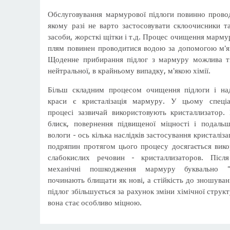
Обслуговування мармурової підлоги повинно провод
якому разі не варто застосовувати склоочисники т
засоби, жорсткі щітки і т.д. Процес очищення мармур
плям повинен проводитися водою за допомогою м'як
Щоденне прибирання підлог з мармуру можлива ті
нейтральної, в крайньому випадку, м'якою хімії.
Більш складним процесом очищення підлоги і на
краси є кристалізація мармуру. У цьому спеціа
процесі зазвичай використовують кристаллизатор.
блиск, повернення підвищеної міцності і подальш
вологи - ось кілька наслідків застосування кристаліз
подряпин протягом цього процесу досягається вико
слабокислих речовин - кристаллизаторов. Після
механічні пошкодження мармуру буквально "з
починають блищати як нові, а стійкість до зношуван
підлог збільшується за рахунок зміни хімічної струк
вона стає особливо міцною.